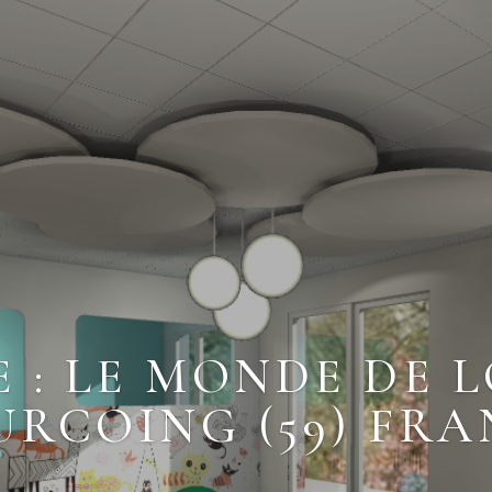
 : LE MONDE DE L
URCOING (59) FRA