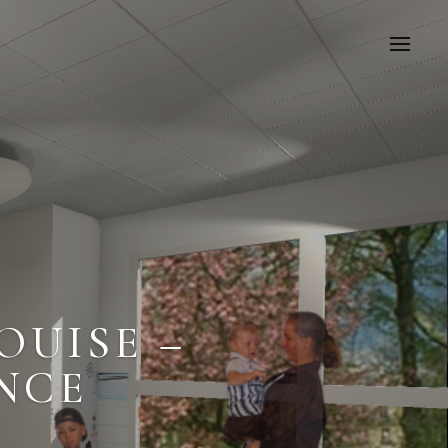
OUISE –
NCE