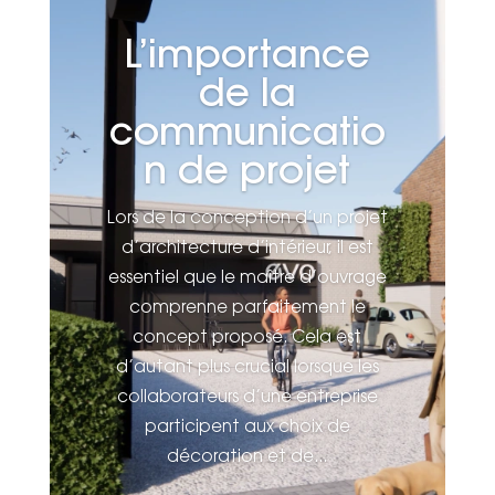
L’importance
de la
communicatio
n de projet
Lors de la conception d’un projet
d’architecture d’intérieur, il est
essentiel que le maître d’ouvrage
comprenne parfaitement le
concept proposé. Cela est
d’autant plus crucial lorsque les
collaborateurs d’une entreprise
participent aux choix de
décoration et de...